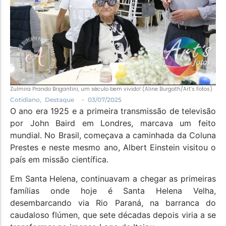
Política
Santa Helena e Região
Saúde e Bem-Estar
Zulmira Prando Brigantini, um século bem vivido! (Aline Burgath/Art’s Fotos)
-
Cotidiano
,
Destaque
03/07/2025
O ano era 1925 e a primeira transmissão de televisão
por John Baird em Londres, marcava um feito
mundial. No Brasil, começava a caminhada da Coluna
Prestes e neste mesmo ano, Albert Einstein visitou o
país em missão científica.
Em Santa Helena, continuavam a chegar as primeiras
famílias onde hoje é Santa Helena Velha,
desembarcando via Rio Paraná, na barranca do
caudaloso flúmen, que sete décadas depois viria a se