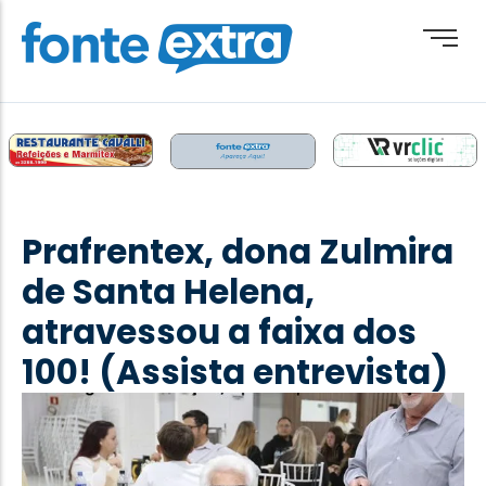
Brasil
Cotidiano
Prafrentex, dona Zulmira
Destaque
de Santa Helena,
Esporte
atravessou a faixa dos
Geral
100! (Assista entrevista)
Obituário
Paraguai
Paraná