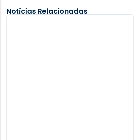
Notícias Relacionadas
Adolescente é picado por cobra
cascavel durante trabalho na lavoura
em Iguiporã
moradores da região não esperaram a chegada do
resgate e levaram o adolescente por conta própria
até o hospital