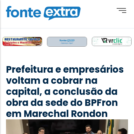
Brasil
Cotidiano
Prefeitura e empresários
Destaque
voltam a cobrar na
Esporte
capital, a conclusão da
Geral
obra da sede do BPFron
Obituário
em Marechal Rondon
Paraguai
Paraná