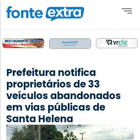
Brasil
Cotidiano
Prefeitura notifica
Destaque
proprietários de 33
Esporte
veículos abandonados
Geral
em vias públicas de
Obituário
Santa Helena
Paraguai
Paraná