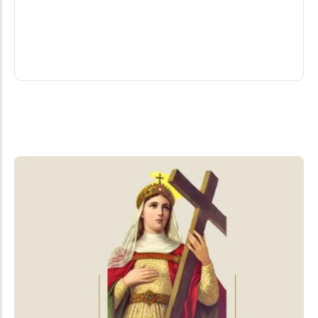
Uma comitiva do município paraguaio de
Mbaracayú esteve em Santa Helena entre quinta e
sexta-feira (7) para acompanhar o andamento...
07/08/2026