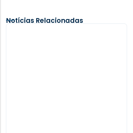
Notícias Relacionadas
PF indicia 16 por acidente da Voepass
que matou sobrinha de vereador de