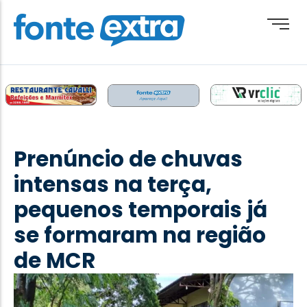
Brasil
Cotidiano
Prenúncio de chuvas
Destaque
intensas na terça,
Esporte
pequenos temporais já
Geral
se formaram na região
Obituário
de MCR
Paraguai
Paraná