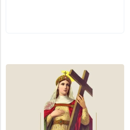
moradores da região não esperaram a chegada do
resgate e levaram o adolescente por conta própria
até o hospital
06/08/2026