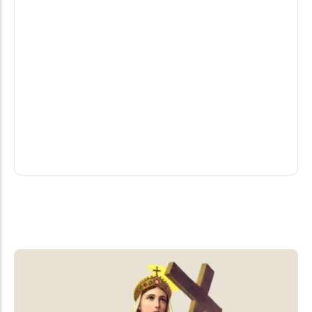
Mercadão dos Óculos Santa Helena
lança campanha especial para o Dia
dos Pais com descontos e condições
facilitadas
Diferencial do Mercadão dos óculos: não fecha ao
meio-dia! Com a aproximação do Dia dos Pais, o
Mercadão dos Óculos...
07/08/2026