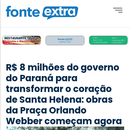
Brasil
Cotidiano
R$ 8 milhões do governo
Destaque
do Paraná para
Esporte
transformar o coração
Geral
de Santa Helena: obras
Obituário
da Praça Orlando
Paraguai
Webber começam agora
Paraná