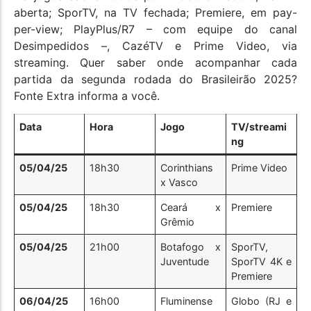
aberta; SporTV, na TV fechada; Premiere, em pay-
per-view; PlayPlus/R7 – com equipe do canal
Desimpedidos –, CazéTV e Prime Video, via
streaming. Quer saber onde acompanhar cada
partida da segunda rodada do Brasileirão 2025?
Fonte Extra informa a você.
Data
Hora
Jogo
TV/streami
ng
05/04/25
18h30
Corinthians
Prime Video
x Vasco
05/04/25
18h30
Ceará x
Premiere
Grêmio
05/04/25
21h00
Botafogo x
SporTV,
Juventude
SporTV 4K e
Premiere
06/04/25
16h00
Fluminense
Globo (RJ e