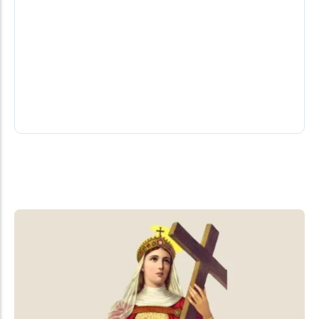
Os bastidores da Copa do Brasil na reta
das quartas
Santos e Atlético-MG abriram a lista de
classificados ainda no início da semana
07/08/2026