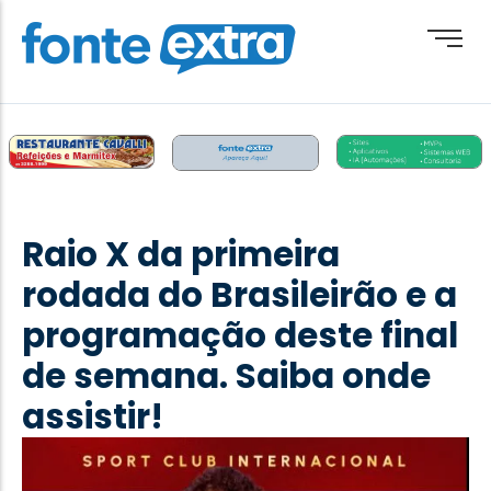
Brasil
Cotidiano
Raio X da primeira
Destaque
rodada do Brasileirão e a
Esporte
programação deste final
Geral
de semana. Saiba onde
Obituário
assistir!
Paraguai
Paraná