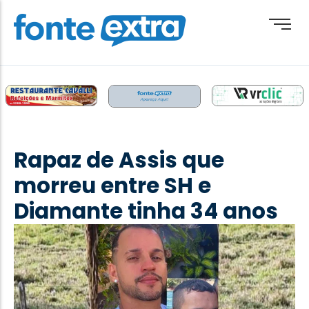
Brasil
Cotidiano
Rapaz de Assis que
Destaque
morreu entre SH e
Esporte
Diamante tinha 34 anos
Geral
Obituário
Paraguai
Paraná