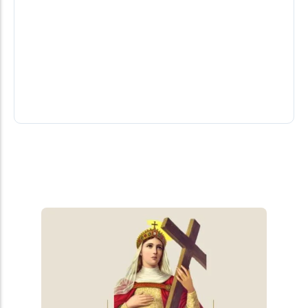
Uma pessoa em estado grave depois de
violento acidente entre Medianeira e
Missal. Motorista alcoolizado
A força da batida resultou em lesões corporais em
todos os cinco ocupantes do veículo atingido, dos
quais quatro sofreram...
09/08/2026