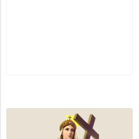
Campanha de Multivacinação segue até
1º de setembro em Santa Helena
A Prefeitura de Santa Helena, por meio da
Secretaria de Saúde, realiza até 1º de setembro a
Campanha de Multivacinação...
05/08/2026