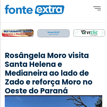
Brasil
Cotidiano
Rosângela Moro visita
Destaque
Santa Helena e
Esporte
Medianeira ao lado de
Geral
Zado e reforça Moro no
Obituário
Oeste do Paraná
Paraguai
Paraná