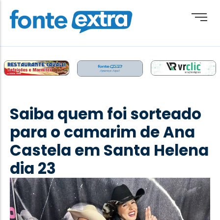
Brasil
Cotidiano
Saiba quem foi sorteado
Destaque
para o camarim de Ana
Esporte
Castela em Santa Helena
Geral
dia 23
Obituário
Paraguai
Paraná