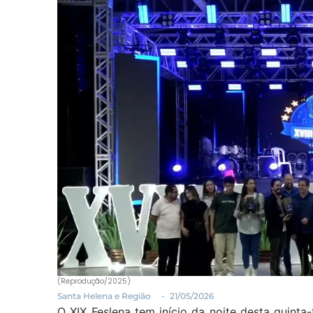
(Reprodução/2025)
Santa Helena e Região
-
21/05/2026
O XIX Feslena tem início da noite desta quinta-