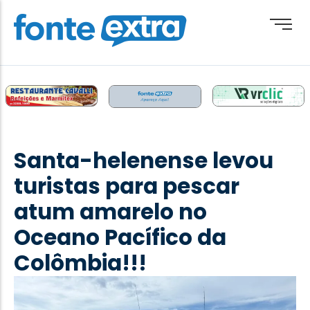
Brasil
Cotidiano
Santa-helenense levou
Destaque
turistas para pescar
Esporte
atum amarelo no
Geral
Oceano Pacífico da
Obituário
Colômbia!!!
Paraguai
Paraná