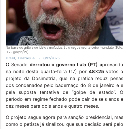
Política
Santa Helena e Região
Saúde e Bem-Estar
Na base do grito e de ideias mofadas, Lula segue seu terceiro mandato (Foto:
Divulgação/PT)
-
Brasil
,
Destaque
18/12/2025
O Senado
derrotou o governo Lula (PT) a
provando
na noite desta quarta-feira (17) por
48×25
votos o
projeto da Dosimetria, que na prática reduz penas
dos condenados pelo badernaço do 8 de janeiro e e
pela suposta tentativa de “golpe de estado”. O
período em regime fechado pode cair de seis anos e
dez meses para dois anos e quatro meses.
O projeto segue agora para sanção presidencial, mas
como o petista já sinalizou que sua decisão será pelo