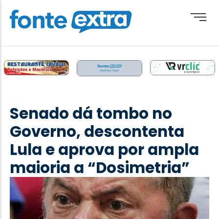
Brasil
Cotidiano
Senado dá tombo no
Destaque
Governo, descontenta
Esporte
Lula e aprova por ampla
Geral
maioria a “Dosimetria”
Obituário
Paraguai
Paraná