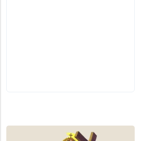
Empresário de São Clemente, irmão do
ex-vereador Valdir Osorio será
sepultado no início da tarde
Às 14h está marcada uma celebração e logo depois,
o corpo seguirá em cortejo até o cemitério local
em São...
06/08/2026