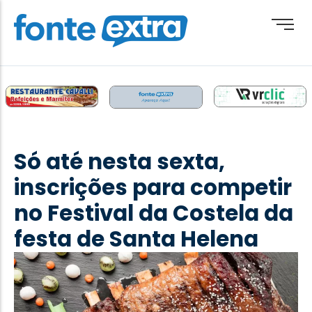
Brasil
Cotidiano
Só até nesta sexta,
Destaque
inscrições para competir
Esporte
no Festival da Costela da
Geral
festa de Santa Helena
Obituário
Paraguai
Paraná