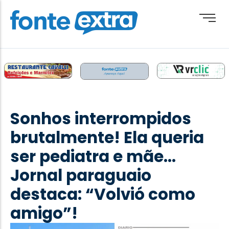
Brasil
Cotidiano
Sonhos interrompidos
Destaque
brutalmente! Ela queria
Esporte
ser pediatra e mãe…
Geral
Jornal paraguaio
Obituário
destaca: “Volvió como
Paraguai
amigo”!
Paraná