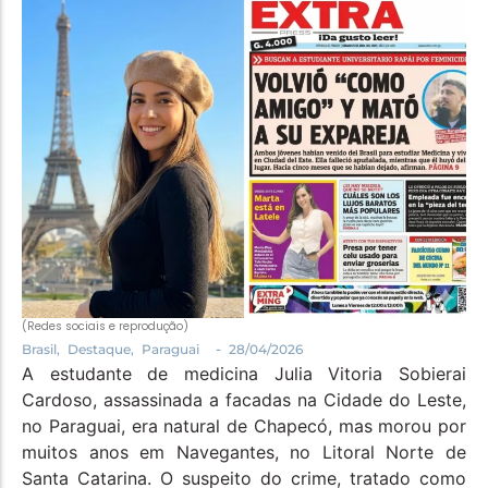
Política
Santa Helena e Região
Saúde e Bem-Estar
(Redes sociais e reprodução)
-
Brasil
,
Destaque
,
Paraguai
28/04/2026
A estudante de medicina Julia Vitoria Sobierai
Cardoso, assassinada a facadas na Cidade do Leste,
no Paraguai, era natural de Chapecó, mas morou por
muitos anos em Navegantes, no Litoral Norte de
Santa Catarina. O suspeito do crime, tratado como