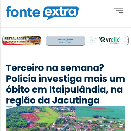
Brasil
Cotidiano
Terceiro na semana?
Destaque
Polícia investiga mais um
Esporte
óbito em Itaipulândia, na
Geral
região da Jacutinga
Obituário
Paraguai
Paraná