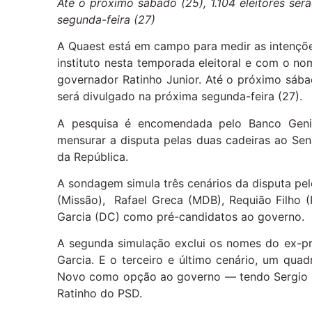
Até o próximo sábado (25), 1.104 eleitores ser
segunda-feira (27)
A Quaest está em campo para medir as intençõ
instituto nesta temporada eleitoral e com o 
governador Ratinho Junior. Até o próximo sábad
será divulgado na próxima segunda-feira (27).
A pesquisa é encomendada pelo Banco Geni
mensurar a disputa pelas duas cadeiras ao Sen
da República.
A sondagem simula três cenários da disputa pel
(Missão), Rafael Greca (MDB), Requião Filho 
Garcia (DC) como pré-candidatos ao governo.
A segunda simulação exclui os nomes do ex-pr
Garcia. E o terceiro e último cenário, um quad
Novo como opção ao governo — tendo Sergio 
Ratinho do PSD.