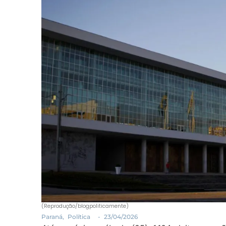
(Reprodução/blogpoliticamente)
Paraná
,
Política
-
23/04/2026