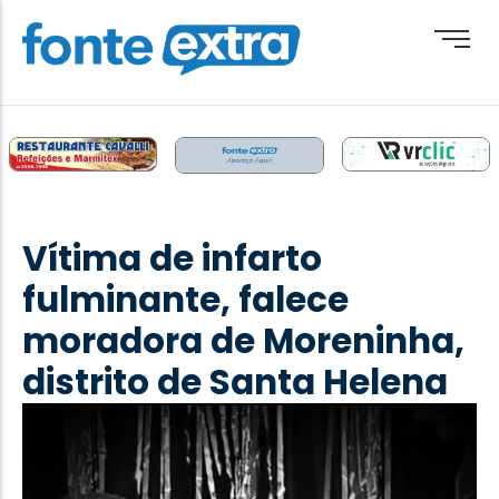
Brasil
Cotidiano
Vítima de infarto
Destaque
fulminante, falece
Esporte
moradora de Moreninha,
Geral
distrito de Santa Helena
Obituário
Paraguai
Paraná