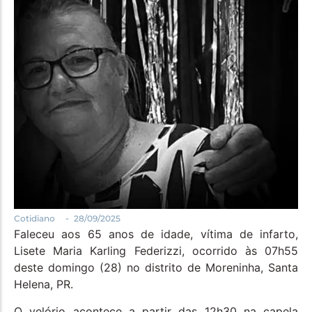
Política
Santa Helena e Região
Saúde e Bem-Estar
-
Cotidiano
28/09/2025
Faleceu aos 65 anos de idade, vítima de infarto,
Lisete Maria Karling Federizzi, ocorrido às 07h55
deste domingo (28) no distrito de Moreninha, Santa
Helena, PR.
O velório acontece a partir das 12h30 na capela