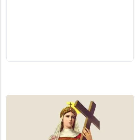
Motorista fica ferido após colisão lateral
entre carro e caminhão na PR-495 em
Medianeira
Um homem de 43 anos ficou ferido após um
acidente de trânsito registrado na noite desta
quinta-feira (6), na PR-495,...
07/08/2026