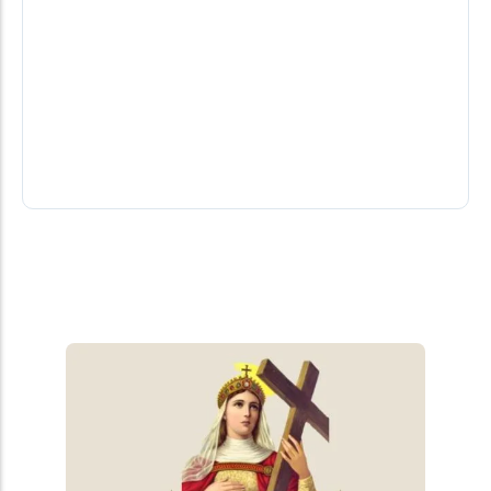
Adolescente é picado por cobra
cascavel durante trabalho na lavoura
em Iguiporã
moradores da região não esperaram a chegada do
resgate e levaram o adolescente por conta própria
até o hospital
06/08/2026