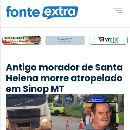
Brasil
Cotidiano
Antigo morador de Santa
Destaque
Helena morre atropelado
Esporte
em Sinop MT
Geral
Obituário
Paraguai
Paraná