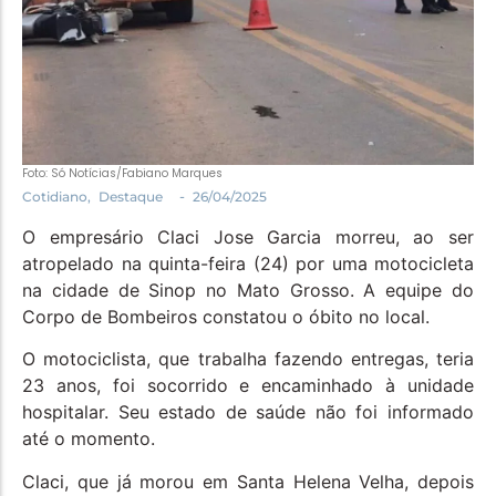
Política
Santa Helena e Região
Saúde e Bem-Estar
Foto: Só Notícias/Fabiano Marques
-
Cotidiano
,
Destaque
26/04/2025
O empresário Claci Jose Garcia morreu, ao ser
atropelado na quinta-feira (24) por uma motocicleta
na cidade de Sinop no Mato Grosso. A equipe do
Corpo de Bombeiros constatou o óbito no local.
O motociclista, que trabalha fazendo entregas, teria
23 anos, foi socorrido e encaminhado à unidade
hospitalar. Seu estado de saúde não foi informado
até o momento.
Claci, que já morou em Santa Helena Velha, depois