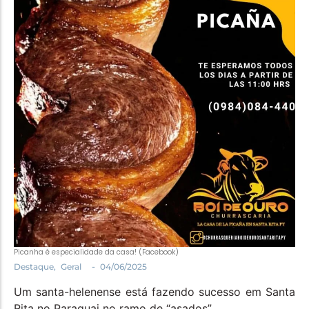
Política
Santa Helena e Região
Saúde e Bem-Estar
Picanha é especialidade da casa! (Facebook)
-
Destaque
,
Geral
04/06/2025
Um santa-helenense está fazendo sucesso em Santa
Rita no Paraguai no ramo de “asados”.