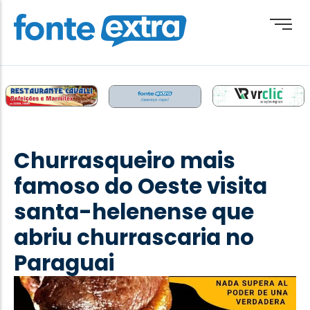
Brasil
Cotidiano
Churrasqueiro mais
Destaque
famoso do Oeste visita
Esporte
santa-helenense que
Geral
abriu churrascaria no
Obituário
Paraguai
Paraguai
Paraná