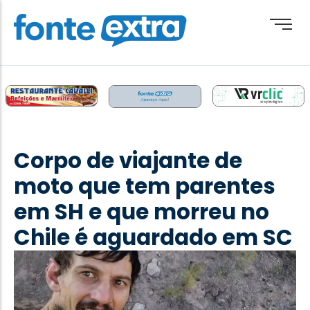
Brasil
Cotidiano
Corpo de viajante de
Destaque
moto que tem parentes
Esporte
em SH e que morreu no
Geral
Chile é aguardado em SC
Obituário
Paraguai
Paraná