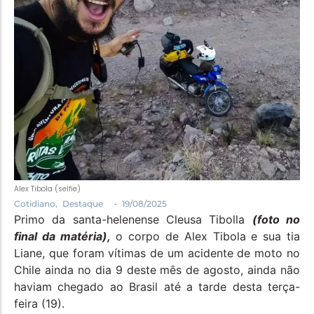
Política
Santa Helena e Região
Saúde e Bem-Estar
Alex Tibola (selfie)
-
Cotidiano
,
Destaque
19/08/2025
Primo da santa-helenense Cleusa Tibolla
(foto no
final da matéria),
o corpo de Alex Tibola e sua tia
Liane, que foram vítimas de um acidente de moto no
Chile ainda no dia 9 deste mês de agosto, ainda não
haviam chegado ao Brasil até a tarde desta terça-
feira (19).