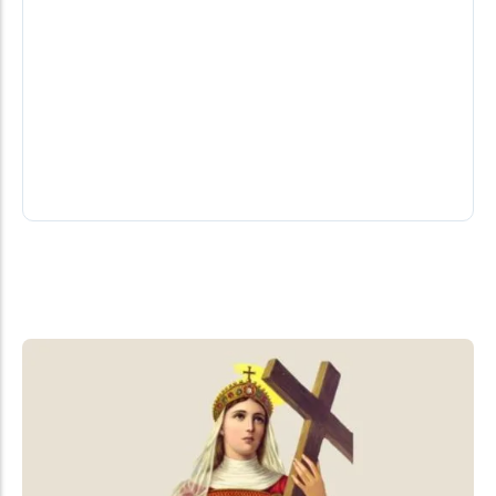
Moraes veta visita de filhos a Jair
Bolsonaro no Dia dos Pais
Decisão do ministro do STF nega pedido da defesa
do ex-presidente mantém punição ao seu filho
Flávio Bolsonaro.
08/08/2026