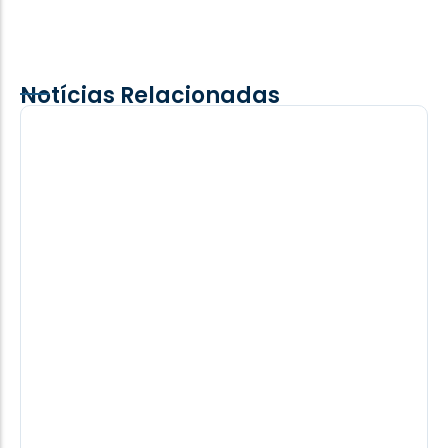
Notícias Relacionadas
Descarga atmosférica estranha mata
grávida de 7 meses no PY
A vítima, identificada como Horgelina Ruiz Díaz
Benítez, de 37 anos, preparava o jantar em sua casa