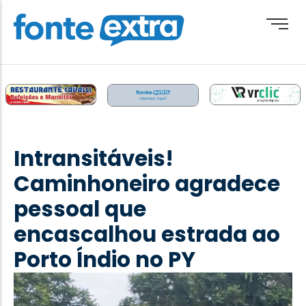
Brasil
Cotidiano
Intransitáveis!
Destaque
Caminhoneiro agradece
Esporte
pessoal que
Geral
encascalhou estrada ao
Obituário
Porto Índio no PY
Paraguai
Paraná