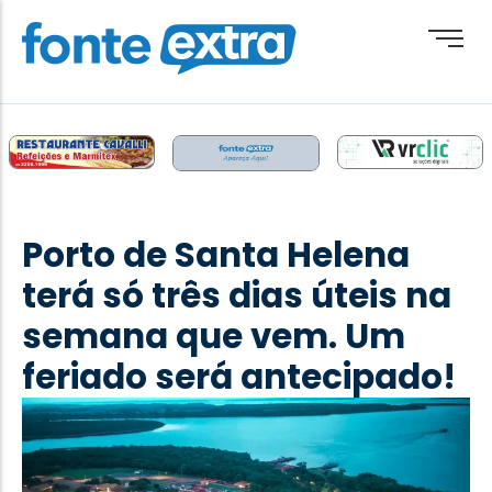
Brasil
Cotidiano
Porto de Santa Helena
Destaque
terá só três dias úteis na
Esporte
semana que vem. Um
Geral
feriado será antecipado!
Obituário
Paraguai
Paraná