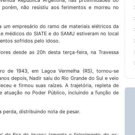
venida República Argentina, nas proximidades do
 porém, não resistiu aos ferimentos e morreu no
a um empresário do ramo de materiais elétricos da
s e médicos do SIATE e do SAMU estiveram no local
ntos sofridos pelo idoso.
ores desde as 20h desta terça-feira, na Travessa
ro de 1943, em Lagoa Vermelha (RS), tornou-se
nos depois, Nadir saiu do Rio Grande do Sul e veio
ceu e firmou suas raízes. A trajetória, repleta de
e atuação no Poder Público, incluindo a função de
 perda, distribuindo nota de pesar.
l de Foz do Iguaçu lamenta o falecimento do ex-