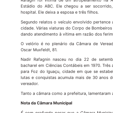
Rafagin foi vítima de um atropelamento na A
Estádio do ABC. Ele chegou a ser socorrido,
hospital. Ele deixa a esposa e três filhos.
Segundo relatos o veículo envolvido pertence 
cidade. Várias viaturas do Corpo de Bombeiro
dando atendimento à vítima em razão dos ferime
O velório é no plenário da Câmara de Veread
Oscar Muxfeldt, 81.
Nadir Rafagnin nasceu no dia 22 de setemb
bacharel em Ciências Contábeis em 1970. Três a
para Foz do Iguaçu, cidade em que se estabele
lutas e conquistas acumula mais de 30 anos d
vereador.
Tanto a câmara como a prefeitura, lamentaram a
Nota da Câmara Municipal
É com profundo pesar que a Câmara Municipa