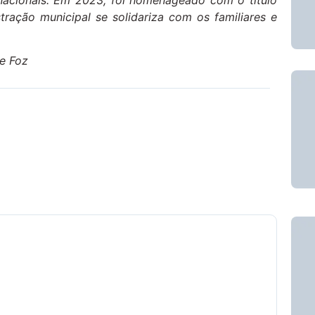
acionais.
Em 2023, foi homenageado com o título
tração municipal se solidariza com os familiares e
de Foz