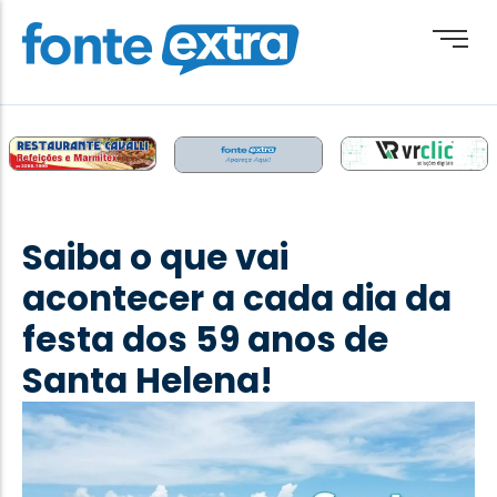
Brasil
Cotidiano
Saiba o que vai
Destaque
acontecer a cada dia da
Esporte
festa dos 59 anos de
Geral
Santa Helena!
Obituário
Paraguai
Paraná