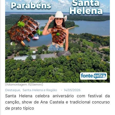
Política
Santa Helena e Região
Saúde e Bem-Estar
(Fotomontagem: FE/Gemini)
-
Destaque
,
Santa Helena e Região
14/05/2026
Santa Helena celebra aniversário com festival da
canção, show de Ana Castela e tradicional concurso
de prato típico