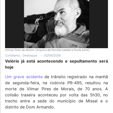
Política
Santa Helena e Região
Saúde e Bem-Estar
Vilmar Pires de Morais (Arquivo de Família cedido a Fonte Extra)
-
Cotidiano
,
Destaque
02/06/2026
Velório já está acontecendo e sepultamento será
hoje
Um grave acidente
de trânsito registrado na manhã
de segunda-feira, na rodovia PR-495, resultou na
morte de Vilmar Pires de Morais, de 70 anos. A
colisão traseira aconteceu por volta das 5h30, no
trecho entre a sede do município de Missal e o
distrito de Dom Armando.