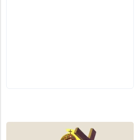
Comitiva de Mbaracayú/PY visita Santa
Helena e conhece obras do frigorífico da
Frivatti
Uma comitiva do município paraguaio de
Mbaracayú esteve em Santa Helena entre quinta e
sexta-feira (7) para acompanhar o andamento...
07/08/2026