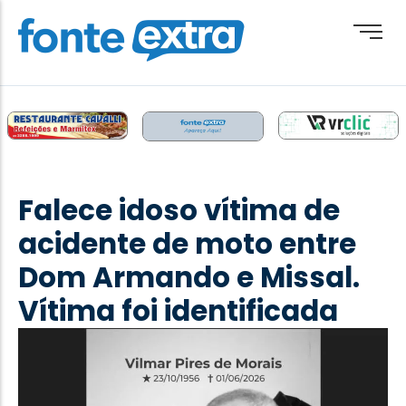
Brasil
Cotidiano
Falece idoso vítima de
Destaque
acidente de moto entre
Esporte
Dom Armando e Missal.
Geral
Vítima foi identificada
Obituário
Paraguai
Paraná