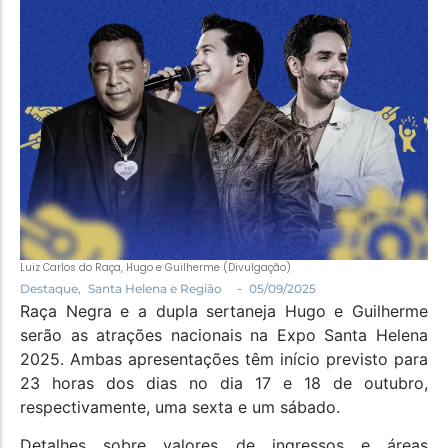
Política
Santa Helena e Região
Saúde e Bem-Estar
Luiz Carlos do Raça, Hugo e Guilherme (Divulgação)
-
Destaque
,
Santa Helena e Região
05/09/2025
Raça Negra e a dupla sertaneja Hugo e Guilherme
serão as atrações nacionais na Expo Santa Helena
2025. Ambas apresentações têm início previsto para
23 horas dos dias no dia 17 e 18 de outubro,
respectivamente, uma sexta e um sábado.
Detalhes sobre valores de ingressos e áreas