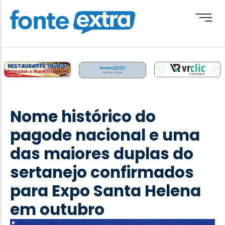
Brasil
Cotidiano
Nome histórico do
Destaque
pagode nacional e uma
Esporte
das maiores duplas do
Geral
sertanejo confirmados
Obituário
para Expo Santa Helena
Paraguai
em outubro
Paraná