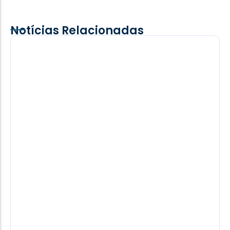
Notícias Relacionadas
Terror de Lulinha, nordestino Alfredo
Gaspar é o vice de Flávio Bolsonaro