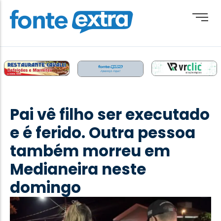
Brasil
Cotidiano
Pai vê filho ser executado
Destaque
e é ferido. Outra pessoa
Esporte
também morreu em
Geral
Medianeira neste
Obituário
domingo
Paraguai
Paraná